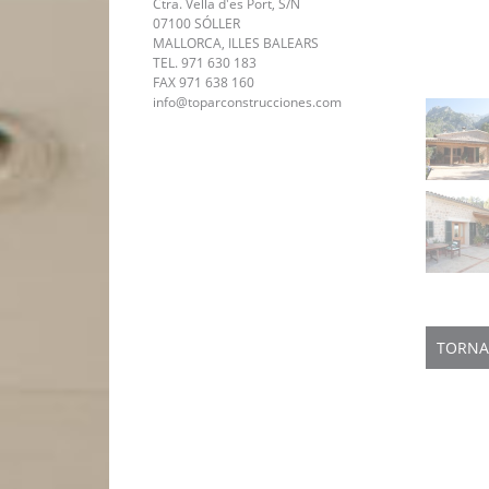
Ctra. Vella d'es Port, S/N
07100 SÓLLER
MALLORCA, ILLES BALEARS
TEL. 971 630 183
FAX 971 638 160
info@toparconstrucciones.com
TORNA