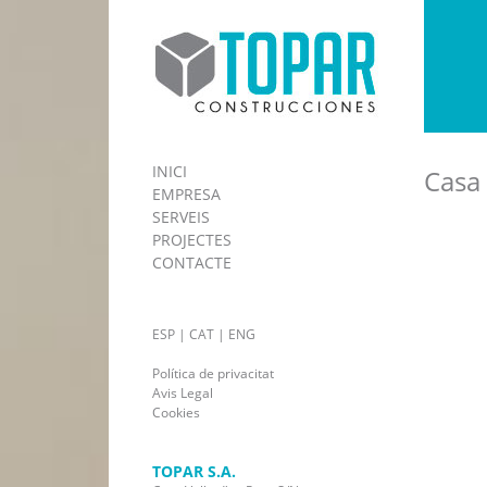
INICI
Casa 
EMPRESA
SERVEIS
PROJECTES
CONTACTE
ESP
|
CAT
|
ENG
Política de privacitat
Avis Legal
Cookies
TOPAR S.A.