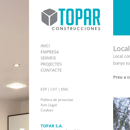
INICI
Local
EMPRESA
Local co
SERVEIS
banys to
PROJECTES
CONTACTE
Preu a c
ESP
|
CAT
|
ENG
Política de privacitat
Avis Legal
Cookies
TOPAR S.A.