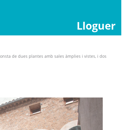
Lloguer
nsta de dues plantes amb sales àmplies i vistes, i dos