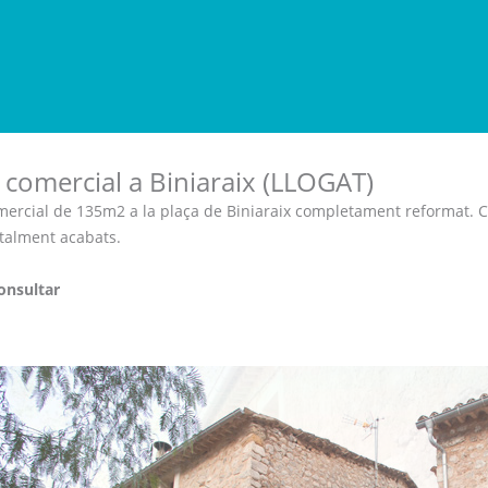
 comercial a Biniaraix (LLOGAT)
mercial de 135m2 a la plaça de Biniaraix completament reformat. Co
talment acabats.
onsultar