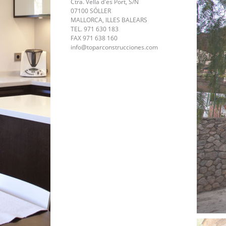
Ctra. Vella d'es Port, S/N
07100 SÓLLER
MALLORCA, ILLES BALEARS
TEL. 971 630 183
FAX 971 638 160
info@toparconstrucciones.com