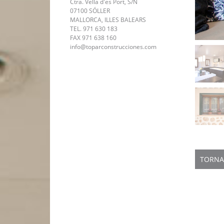
Ctra. Vella d'es Port, S/N
07100 SÓLLER
MALLORCA, ILLES BALEARS
TEL. 971 630 183
FAX 971 638 160
info@toparconstrucciones.com
TORNA