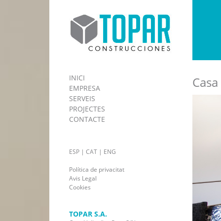
INICI
Casa 
EMPRESA
SERVEIS
PROJECTES
CONTACTE
ESP
|
CAT
|
ENG
Política de privacitat
Avis Legal
Cookies
TOPAR S.A.