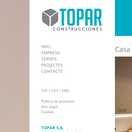
INICI
Casa 
EMPRESA
SERVEIS
PROJECTES
CONTACTE
ESP
|
CAT
|
ENG
Política de privacitat
Avis Legal
Cookies
TOPAR S.A.